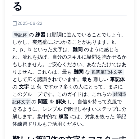
る
2025-06-22
の
練習
は順調に進んでいることでしょう。
筆記体
しかし、突然壁にぶつかることがあります。k、
z、p、b といった文字は、
難関
のように感じら
れ、流れを妨げ、自分のスキルに疑問を抱かせるか
もしれません。ご安心ください、あなただけではあ
りません。これらは、最も
難関
な
難関筆記体文字
として広く認識されています。
最も
難しい
筆記体
の
文字
は
何
ですか？多くの人にとって、まさに
このグループです。このガイドは、これらの
難関筆
の
問題
を
解決
し、自信を持って克服で
記体文字
きるように、シンプルで管理しやすいステップに分
解します。集中的な
練習
には、対象を絞った
筆記
体練習ドリル
もご活用ください。