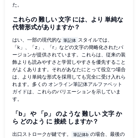
た。
これらの
難しい
文字
には、より
単純な
代替形式がありますか？
はい、一部の現代的な
スタイルでは、
筆記体
「k」、「z」、「r」などの文字の簡略化されたバ
ージョンが提供されています。これらは、従来の装
飾よりも読みやすさと学習しやすさを優先すること
がよくあります。それがあなたにとって役立つ場合
は、より単純な形式を採用しても完全に受け入れら
れます。多くの
オンライン筆記体アルファベット
ガイド
は、これらのバリエーションを示していま
す。
「b」
や
「p」
のような
難しい
文字
か
ら
どのよう
に
接続
しますか？
出口ストロークが鍵です。
の場合、最後の
筆記体b