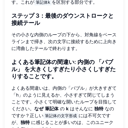
す。これが
を区別する部分です。
筆記体k
ステップ 3：最後のダウンストロークと
接続テール
その小さな内側のループの下から、対角線をベース
ラインまで掃き、次の文字に接続するために上向き
に湾曲したテールで終わります。
よくある筆記体の間違い
: 内側の
「バブ
ル」
を大きくしすぎたり小さくしすぎた
りすることです。
よくある間違いは、内側の「バブル」が大きすぎて
「h」のように見えるか、小さすぎて閉じてしまう
ことです。小さくて明確な開いたループを目指して
ください。
なぜ
筆記体
の
k
はそんなに
独特
なの
ですか？正しい
には不可欠です
筆記体の文字形成
が、
独特
に感じることが多いのは、このユニーク