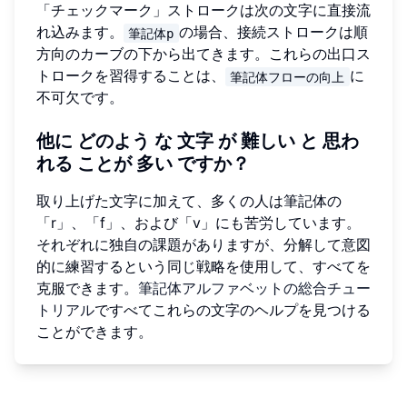
「チェックマーク」ストロークは次の文字に直接流
れ込みます。
の場合、接続ストロークは順
筆記体p
方向のカーブの下から出てきます。これらの出口ス
トロークを習得することは、
に
筆記体フローの向上
不可欠です。
他に
どのよう
な
文字
が
難しい
と
思わ
れる
ことが
多い
ですか？
取り上げた文字に加えて、多くの人は筆記体の
「r」、「f」、および「v」にも苦労しています。
それぞれに独自の課題がありますが、分解して意図
的に練習するという同じ戦略を使用して、すべてを
克服できます。
筆記体アルファベットの総合チュー
トリアル
ですべてこれらの文字のヘルプを見つける
ことができます。