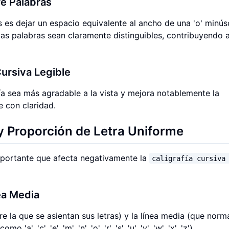
re Palabras
es dejar un espacio equivalente al ancho de una 'o' minús
 las palabras sean claramente distinguibles, contribuyendo 
Cursiva Legible
ía sea más agradable a la vista y mejora notablemente la
e con claridad.
 Proporción de Letra Uniforme
importante que afecta negativamente la
caligrafía cursiva
nea Media
re la que se asientan sus letras) y la línea media (que nor
, 'c', 'e', 'm', 'n', 'o', 'r', 's', 'u', 'v', 'w', 'x', 'z').