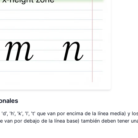
onales
', 'h', 'k', 'l', 't' que van por encima de la línea media) y lo
'z' que van por debajo de la línea base) también deben tener un