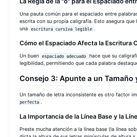
La Regla de la "o" para el Espaciado ent
Una pauta común para el espaciado entre palabras 
escrita con su propia caligrafía. Esto asegura que
una
.
escritura cursiva legible
Cómo el Espaciado Afecta la Escritura 
Un buen
hace que su caligraf
espaciado adecuado
legibilidad, permitiendo que cada palabra destaqu
Consejo 3: Apunte a un Tamaño y
Un tamaño de letra inconsistente es otro factor 
.
perfecta
La Importancia de la Línea Base y la Lí
Preste mucha atención a la línea base (la línea sob
dicta la altura de sus letras minúsculas de altura x como 'a'