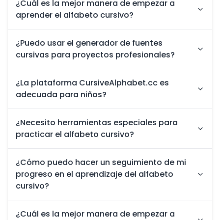
¿Cuál es la mejor manera de empezar a
aprender el alfabeto cursivo?
¿Puedo usar el generador de fuentes
cursivas para proyectos profesionales?
¿La plataforma CursiveAlphabet.cc es
adecuada para niños?
¿Necesito herramientas especiales para
practicar el alfabeto cursivo?
¿Cómo puedo hacer un seguimiento de mi
progreso en el aprendizaje del alfabeto
cursivo?
¿Cuál es la mejor manera de empezar a