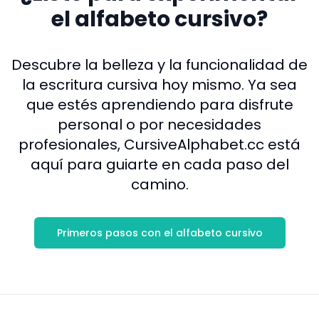
el alfabeto cursivo?
Descubre la belleza y la funcionalidad de
la escritura cursiva hoy mismo. Ya sea
que estés aprendiendo para disfrute
personal o por necesidades
profesionales, CursiveAlphabet.cc está
aquí para guiarte en cada paso del
camino.
Primeros pasos con el alfabeto cursivo