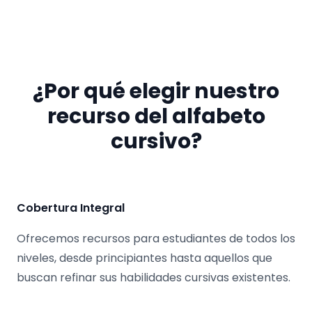
Cursive Alphabet
¿Por qué elegir nuestro
recurso del alfabeto
A
B
C
D
E
cursivo?
F
G
H
I
J
K
L
M
N
O
Cobertura Integral
P
Q
R
S
T
Ofrecemos recursos para estudiantes de todos los
niveles, desde principiantes hasta aquellos que
U
V
W
X
Y
buscan refinar sus habilidades cursivas existentes.