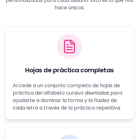
personalizadas para cada usuario. Esto es lo que nos
hace únicos:
Hojas de práctica completas
Accede a un conjunto completo de hojas de
práctica del alfabeto cursivo diseñadas para
ayudarte a dominar la forma y la fluidez de
cada letra a través de la práctica repetitiva.