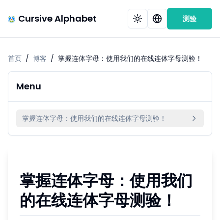
Cursive Alphabet
测验
首页
/
博客
/
掌握连体字母：使用我们的在线连体字母测验！
Menu
掌握连体字母：使用我们的在线连体字母测验！
掌握连体字母：使用我们
的在线连体字母测验！