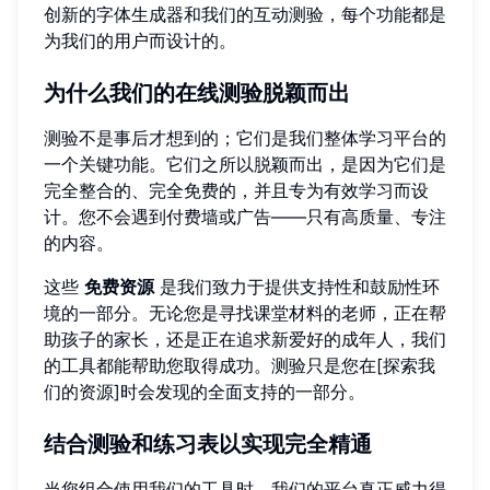
创新的字体生成器和我们的互动测验，每个功能都是
为我们的用户而设计的。
为什么我们的在线测验脱颖而出
测验不是事后才想到的；它们是我们整体学习平台的
一个关键功能。它们之所以脱颖而出，是因为它们是
完全整合的、完全免费的，并且专为有效学习而设
计。您不会遇到付费墙或广告——只有高质量、专注
的内容。
这些
免费资源
是我们致力于提供支持性和鼓励性环
境的一部分。无论您是寻找课堂材料的老师，正在帮
助孩子的家长，还是正在追求新爱好的成年人，我们
的工具都能帮助您取得成功。测验只是您在[探索我
们的资源]时会发现的全面支持的一部分。
结合测验和练习表以实现完全精通
当您组合使用我们的工具时，我们的平台真正威力得