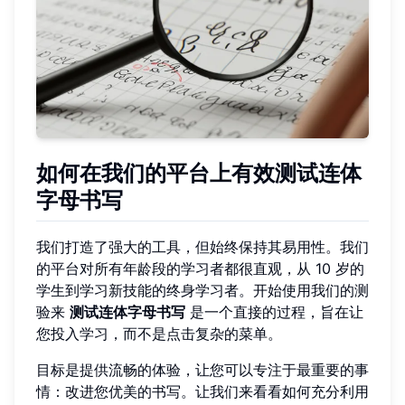
如何在我们的平台上有效测试连体
字母书写
我们打造了强大的工具，但始终保持其易用性。我们
的平台对所有年龄段的学习者都很直观，从 10 岁的
学生到学习新技能的终身学习者。开始使用我们的测
验来
测试连体字母书写
是一个直接的过程，旨在让
您投入学习，而不是点击复杂的菜单。
目标是提供流畅的体验，让您可以专注于最重要的事
情：改进您优美的书写。让我们来看看如何充分利用