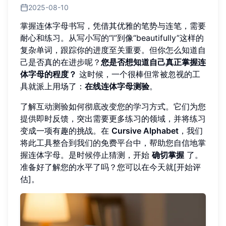
2025-08-10
掌握连体字母书写，凭借其优雅的笔势与连笔，需要
耐心和练习。从写小写的“l”到像“beautifully”这样的
复杂单词，跟踪你的进度至关重要。但你怎么知道自
己是否真的在进步呢？
您是否想知道自己真正掌握连
体字母的程度？
这时候，一个很棒但常被忽视的工
具就派上用场了：
在线连体字母测验
。
了解互动测验如何彻底改变您的学习方式。它们为您
提供即时反馈，突出需要更多练习的领域，并将练习
变成一项有趣的挑战。在
Cursive Alphabet
，我们
将此工具整合到我们的免费平台中，帮助您自信地掌
握连体字母。是时候停止猜测，开始
确切掌握
了。
准备好了解您的水平了吗？您可以在今天就[开始评
估]。