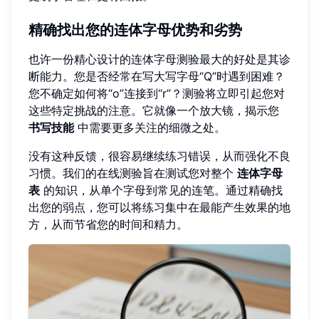
精确找出您的连体字母优势和劣势
也许一份精心设计的连体字母测验最大的好处是其诊
断能力。您是否经常在写大写字母“Q”时遇到困难？
您不确定如何将“o”连接到“r”？测验将立即引起您对
这些特定挑战的注意。它就像一个放大镜，揭示您
书写技能
中需要更多关注的细微之处。
没有这种反馈，很容易继续练习错误，从而强化不良
习惯。我们的在线测验旨在测试您对整个
连体字母
表
的知识，从单个字母到常见的连笔。通过精确找
出您的弱点，您可以将练习集中在最能产生效果的地
方，从而节省您的时间和精力。