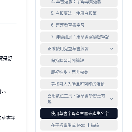
4. 草書遊戲：字母尋寶遊戲
5. 白板魔法：使用白板筆
6. 連連看草書字母
7. 神秘訊息：用草書寫秘密筆記
正確使用兒童草書練習
標是舒
保持練習時間簡短
慶祝進步，而非完美
尋找引人入勝且可列印的活動
小。
善用數位工具，讓草書學習更有
趣
使用草書字母產生器來產生名字
的草書字
在平板電腦或 iPad 上描繪