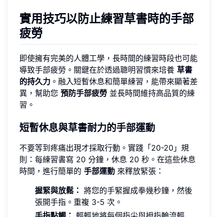
實用技巧以防止練習草書時的手部
疲勞
即使擁有完美的人體工學，長時間的練習時段也可能
導致手部疲勞。關鍵在於透過聰明習慣來培養
草書
的持久力
。融入短暫休息和簡單練習，能帶來顯著差
異，幫助您
預防手部疲勞
並長時間維持高品質的練
習。
短暫休息與草書耐力的手部運動
不要等到疼痛出現才採取行動。實踐「20-20」規
則：每練習書寫 20 分鐘，休息 20 秒。在這些休息
時間，進行簡單的
手部運動
來釋放緊張：
握緊與放鬆：
將您的手緊握成拳幾秒鐘，然後
張開手指。重複 3-5 次。
手指點觸：
輕輕地將每個指尖與拇指輪流輕