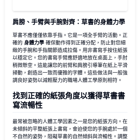
肩膀、手臂與手腕對齊：草書的身體力學
草書不應僅僅依靠手指。它是一項全手臂的活動。正
確的
身體力學
確保動作得到正確分配，防止對您細
緻的手腕和手指關節造成拉傷。用非書寫手按住紙張
以穩定它。您的書寫手臂應舒適地放在桌面上，手肘
稍微懸空。這能讓您的前臂和肩膀引導筆在紙上平滑
掃動，創造出一致而優雅的字體。這些做法與一般強
調良好姿勢以減輕壓力的職場人體工學原則相符。
找到正確的紙張角度以獲得草書書
寫流暢性
最常被忽略的人體工學因素之一是您的紙張方向。在
未傾斜的平整紙張上書寫，會迫使您的手腕處於一個
不自然的姿勢，阻礙草書的自然傾斜與流暢性。調整