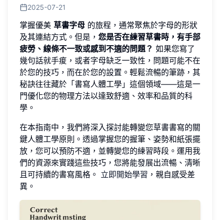
2025-07-21
掌握優美
草書字母
的旅程，通常聚焦於字母的形狀
及其連結方式。但是，
您是否在練習草書時，有手部
疲勞、線條不一致或感到不適的問題？
如果您寫了
幾句話就手痠，或者字母缺乏一致性，問題可能不在
於您的技巧，而在於您的設置。輕鬆流暢的筆跡，其
秘訣往往藏於「書寫人體工學」這個領域——這是一
門優化您的物理方法以達致舒適、效率和品質的科
學。
在本指南中，我們將深入探討能轉變您草書書寫的關
鍵人體工學原則。透過掌握您的握筆、姿勢和紙張擺
放，您可以預防不適，並轉變您的練習時段。運用我
們的資源來實踐這些技巧，您將能發展出流暢、清晰
且可持續的書寫風格。
立即開始學習
，親自感受差
異。