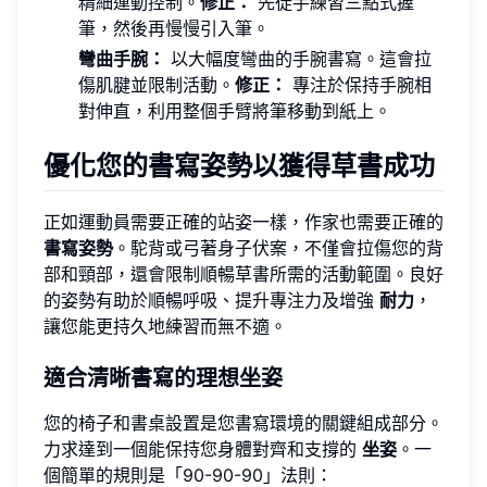
精細運動控制。
修正：
先徒手練習三點式握
筆，然後再慢慢引入筆。
彎曲手腕：
以大幅度彎曲的手腕書寫。這會拉
傷肌腱並限制活動。
修正：
專注於保持手腕相
對伸直，利用整個手臂將筆移動到紙上。
優化您的書寫姿勢以獲得草書成功
正如運動員需要正確的站姿一樣，作家也需要正確的
書寫姿勢
。駝背或弓著身子伏案，不僅會拉傷您的背
部和頸部，還會限制順暢草書所需的活動範圍。良好
的姿勢有助於順暢呼吸、提升專注力及增強
耐力
，
讓您能更持久地練習而無不適。
適合清晰書寫的理想坐姿
您的椅子和書桌設置是您書寫環境的關鍵組成部分。
力求達到一個能保持您身體對齊和支撐的
坐姿
。一
個簡單的規則是「90-90-90」法則：