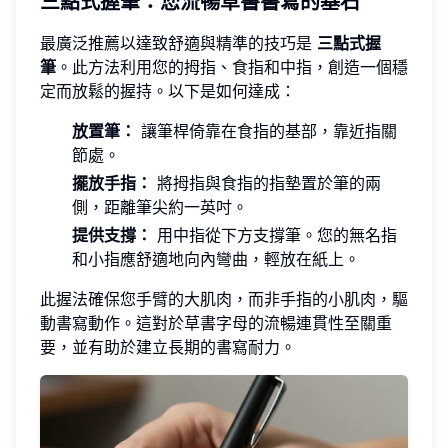
三點式握筆：您流暢草書書寫的基石
最廣泛推薦以達致舒適與精準的技巧是
三點式握
筆
。此方法利用您的拇指、食指和中指，創造一個穩
定而放鬆的握持。以下是如何達成：
放置筆：
讓筆桿倚靠在食指的基部，靠近指關
節處。
擺放手指：
將拇指與食指的指墊置於筆的兩
側，距離筆尖約一英吋。
提供支撐：
用中指從下方支撐筆。您的無名指
和小指應舒適地向內彎曲，輕放在紙上。
此握法確保您手臂的大肌肉，而非手指的小肌肉，驅
動書寫動作。這對於草書字母的流暢連貫性至關重
要，並有助於建立長期的書寫耐力。