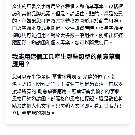
產生的草書文字可用於各種個人和商業專案，包括標
誌和其他品牌元素。但是，請記住，雖然
工具
是免費
的，但如果您打算將
文字
轉換為圖形用於商業用途，
而該字體本身成為關鍵、受保護資產時，標準字體授
權原則可能適用。對於大多數一般用途，例如社群媒
體圖形、邀請函和個人專案，您可以隨意使用。
我能用這個工具產生哪些類型的創意草書
應用？
您可以產生從單個
草書字母表
到完整的句子、姓
名、語錄、問候語等等！這個工具足夠靈活，可以支
援您所有的
創意草書應用
，無論您需要優雅的字體
風格用於邀請函、部落格的風格化標題，還是數位剪
貼簿的個人化文字。只需輸入文字即可看到其魔力！
立即
釋放您的創意
。