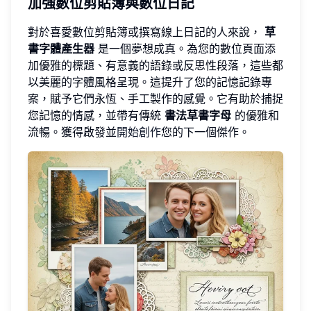
加強數位剪貼簿與數位日記
對於喜愛數位剪貼簿或撰寫線上日記的人來說，
草
書字體產生器
是一個夢想成真。為您的數位頁面添
加優雅的標題、有意義的語錄或反思性段落，這些都
以美麗的字體風格呈現。這提升了您的記憶記錄專
案，賦予它們永恆、手工製作的感覺。它有助於捕捉
您記憶的情感，並帶有傳統
書法草書字母
的優雅和
流暢。獲得啟發並
開始創作
您的下一個傑作。