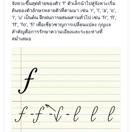
จังหวะขึ้นสุดท้ายของตัว 'f' ตัวเล็กนำไปสู่จังหวะเริ่ม
ต้นของตัวอักษรหลายตัวที่ตามมา เช่น 'r', 'l', 'a', 'o',
'i', 'u' เป็นต้น ฝึกฝนการผสมผสานทั่วไป เช่น 'fr', 'fl',
'ff', 'fo', 'fi' เพื่อเชี่ยวชาญการเปลี่ยนแปลง กุญแจ
สำคัญคือการรักษาความเอียงและระยะห่างที่
สม่ำเสมอ