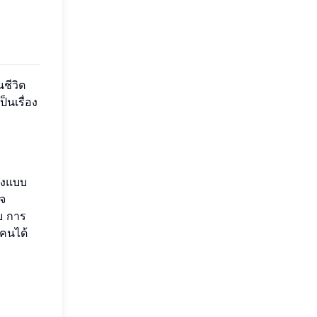
ชีวิต
นเรื่อง
างแบบ
จ
บ การ
คนได้