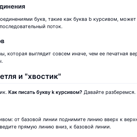
единения
единениями букв, такие как буква b курсивом, может
 последовательный поток.
ов
, которая выглядит совсем иначе, чем ее печатная ве
ы.
етля и "хвостик"
пик.
Как писать букву k курсивом?
Давайте разберемся.
урсивом: от базовой линии поднимите линию вверх к верх
ведите прямую линию вниз, к базовой линии.