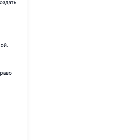
создать
ой.
право