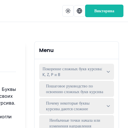
Викторина
Menu
Покорение сложных букв курсива:
K, Z, P и B
Пошаговое руководство по
. Буквы
освоению сложных букв курсива
 своих
урсива.
Почему некоторые буквы
курсива даются сложнее
могли
Необычные точки начала или
изменения направления