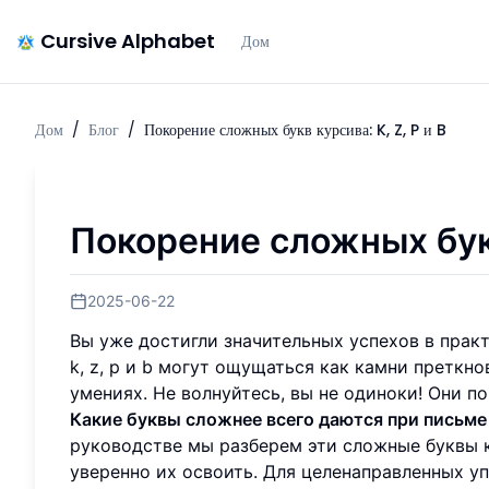
Cursive Alphabet
Дом
Дом
/
Блог
/
Покорение сложных букв курсива: K, Z, P и B
Покорение сложных букв 
2025-06-22
Вы уже достигли значительных успехов в практ
k, z, p и b могут ощущаться как камни преткн
умениях. Не волнуйтесь, вы не одиноки! Они 
Какие буквы сложнее всего даются при письме
руководстве мы разберем эти сложные буквы к
уверенно их освоить. Для целенаправленных у