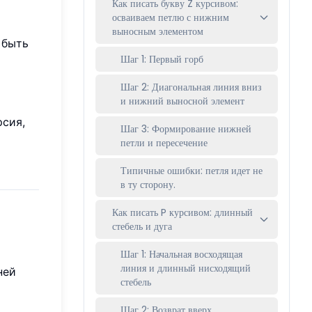
Как писать букву Z курсивом:
осваиваем петлю с нижним
выносным элементом
 быть
Шаг 1: Первый горб
Шаг 2: Диагональная линия вниз
и нижний выносной элемент
рсия,
Шаг 3: Формирование нижней
петли и пересечение
Типичные ошибки: петля идет не
в ту сторону.
Как писать P курсивом: длинный
стебель и дуга
Шаг 1: Начальная восходящая
линия и длинный нисходящий
ней
стебель
Шаг 2: Возврат вверх