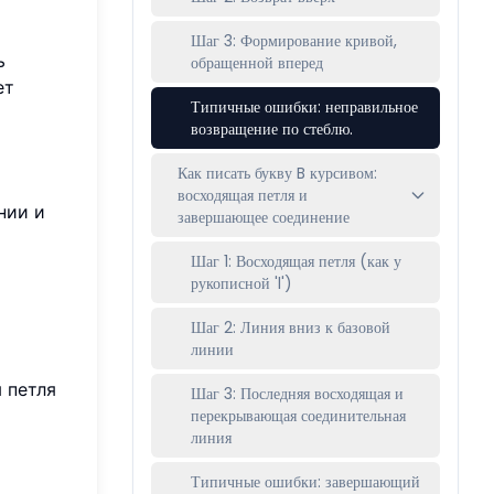
Шаг 3: Формирование кривой,
ь
обращенной вперед
ет
Типичные ошибки: неправильное
возвращение по стеблю.
Как писать букву B курсивом:
восходящая петля и
нии и
завершающее соединение
Шаг 1: Восходящая петля (как у
рукописной 'l')
Шаг 2: Линия вниз к базовой
линии
 петля
Шаг 3: Последняя восходящая и
перекрывающая соединительная
линия
Типичные ошибки: завершающий