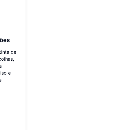
rões
tinta de
colhas,
a
iso e
s