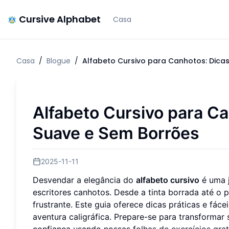
Cursive Alphabet
Casa
Casa
/
Blogue
/
Alfabeto Cursivo para Canhotos: Dica
Alfabeto Cursivo para Ca
Suave e Sem Borrões
2025-11-11
Desvendar a elegância do
alfabeto cursivo
é uma j
escritores canhotos. Desde a tinta borrada até o
frustrante. Este guia oferece dicas práticas e fác
aventura caligráfica. Prepare-se para transformar 
confiança usando nossas
folhas de exercícios grat