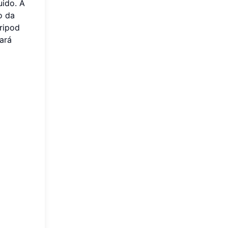
uido. A
o da
tripod
ará