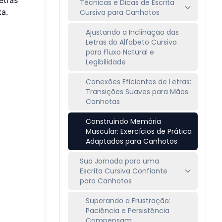
Técnicas e Dicas de Escrita
a.
Cursiva para Canhotos
Ajustando a Inclinação das
Letras do Alfabeto Cursivo
para Fluxo Natural e
Legibilidade
Conexões Eficientes de Letras:
Transições Suaves para Mãos
Canhotas
Construindo Memória
Muscular: Exercícios de Prática
Adaptados para Canhotos
Sua Jornada para uma
Escrita Cursiva Confiante
para Canhotos
Superando a Frustração:
Paciência e Persistência
Compensam