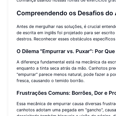
Compreendendo os Desafios do A
Antes de mergulhar nas soluções, é crucial entende
de escrita em inglês foi projetado para ser escrit
destros. Reconhecer esses obstáculos específicos 
O Dilema "Empurrar vs. Puxar": Por Qu
A diferença fundamental está na mecânica da escr
enquanto a tinta seca atrás da mão. Canhotos pr
"empurrar" parece menos natural, pode fazer a pon
fresca, causando o temido borrão.
Frustrações Comuns: Borrões, Dor e Pro
Essa mecânica de empurrar causa diversas frustraç
canhotos adotam uma pegada em "gancho", causand
desajeitada também bloqueia a visão da página, 