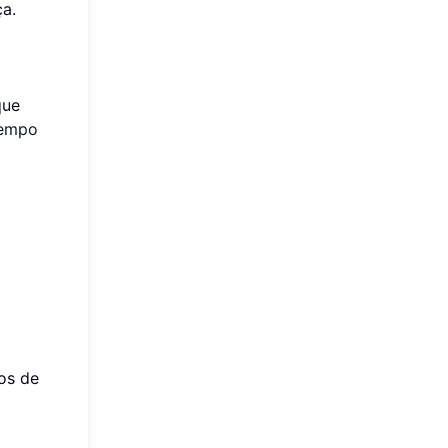
ça.
que
tempo
os de