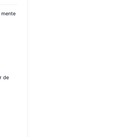
a mente
r de