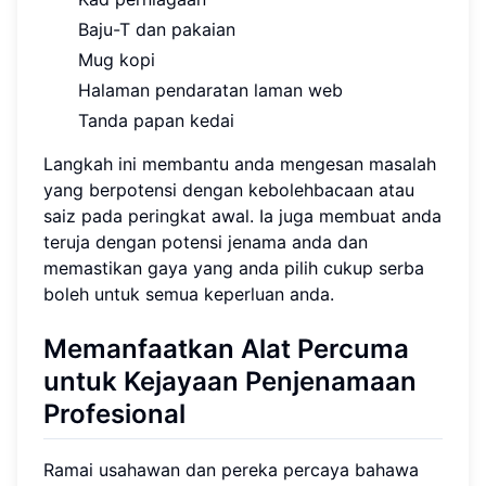
Baju-T dan pakaian
Mug kopi
Halaman pendaratan laman web
Tanda papan kedai
Langkah ini membantu anda mengesan masalah
yang berpotensi dengan kebolehbacaan atau
saiz pada peringkat awal. Ia juga membuat anda
teruja dengan potensi jenama anda dan
memastikan gaya yang anda pilih cukup serba
boleh untuk semua keperluan anda.
Memanfaatkan Alat Percuma
untuk Kejayaan Penjenamaan
Profesional
Ramai usahawan dan pereka percaya bahawa