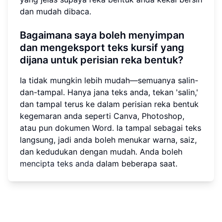
dan mudah dibaca.
Bagaimana saya boleh menyimpan
dan mengeksport teks kursif yang
dijana untuk perisian reka bentuk?
Ia tidak mungkin lebih mudah—semuanya salin-
dan-tampal. Hanya jana teks anda, tekan 'salin,'
dan tampal terus ke dalam perisian reka bentuk
kegemaran anda seperti Canva, Photoshop,
atau pun dokumen Word. Ia tampal sebagai teks
langsung, jadi anda boleh menukar warna, saiz,
dan kedudukan dengan mudah. Anda boleh
mencipta teks anda
dalam beberapa saat.