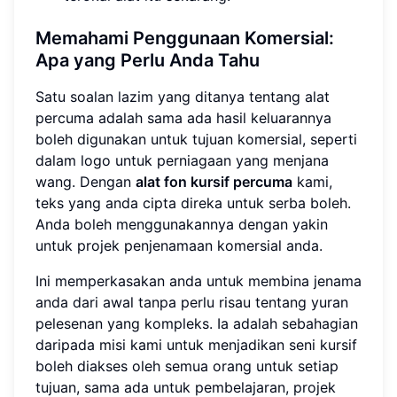
Memahami Penggunaan Komersial:
Apa yang Perlu Anda Tahu
Satu soalan lazim yang ditanya tentang alat
percuma adalah sama ada hasil keluarannya
boleh digunakan untuk tujuan komersial, seperti
dalam logo untuk perniagaan yang menjana
wang. Dengan
alat fon kursif percuma
kami,
teks yang anda cipta direka untuk serba boleh.
Anda boleh menggunakannya dengan yakin
untuk projek penjenamaan komersial anda.
Ini memperkasakan anda untuk membina jenama
anda dari awal tanpa perlu risau tentang yuran
pelesenan yang kompleks. Ia adalah sebahagian
daripada misi kami untuk menjadikan seni kursif
boleh diakses oleh semua orang untuk setiap
tujuan, sama ada untuk pembelajaran, projek