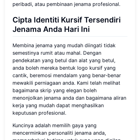
peribadi, atau pembinaan jenama profesional.
Cipta Identiti Kursif Tersendiri
Jenama Anda Hari Ini
Membina jenama yang mudah diingati tidak
semestinya rumit atau mahal. Dengan
pendekatan yang betul dan alat yang betul,
anda boleh mereka bentuk logo kursif yang
cantik, beremosi mendalam yang benar-benar
mewakili perniagaan anda. Kami telah melihat
bagaimana skrip yang elegan boleh
menonjolkan jenama anda dan bagaimana aliran
kerja yang mudah dapat menghasilkan
keputusan profesional.
Kuncinya adalah memilih gaya yang
mencerminkan personaliti jenama anda,