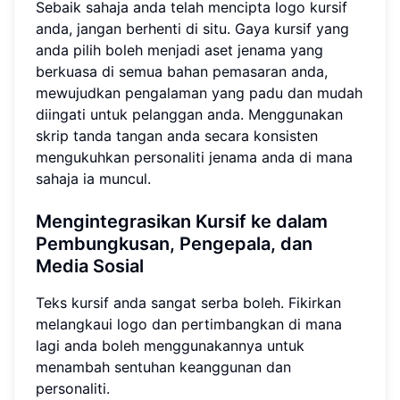
Sebaik sahaja anda telah mencipta logo kursif
anda, jangan berhenti di situ. Gaya kursif yang
anda pilih boleh menjadi aset jenama yang
berkuasa di semua bahan pemasaran anda,
mewujudkan pengalaman yang padu dan mudah
diingati untuk pelanggan anda. Menggunakan
skrip tanda tangan anda secara konsisten
mengukuhkan personaliti jenama anda di mana
sahaja ia muncul.
Mengintegrasikan Kursif ke dalam
Pembungkusan, Pengepala, dan
Media Sosial
Teks kursif anda sangat serba boleh. Fikirkan
melangkaui logo dan pertimbangkan di mana
lagi anda boleh menggunakannya untuk
menambah sentuhan keanggunan dan
personaliti.