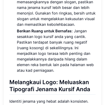
memasangkannya dengan slogan, pastikan
nama jenama kursif lebih besar dan lebih
menonjol. Gunakan fon ringkas, bersih untuk
slogan untuk mengelakkan kekusutan visual
dan memastikan kebolehbacaan.
Berikan Ruang untuk Bernafas:
Jangan
sesakkan logo kursif anda yang cantik.
Pastikan terdapat banyak ruang negatif
(ruang kosong) di sekelilingnya. Ini
menjadikan logo terasa lebih penting dan
mengelakkannya daripada hilang dalam
elemen reka bentuk lain pada halaman web
atau kad perniagaan.
Melangkaui Logo: Meluaskan
Tipografi Jenama Kursif Anda
Identiti jenama yang hebat adalah konsisten.