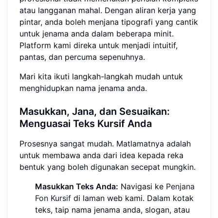
atau langganan mahal. Dengan aliran kerja yang
pintar, anda boleh menjana tipografi yang cantik
untuk jenama anda dalam beberapa minit.
Platform kami direka untuk menjadi intuitif,
pantas, dan percuma sepenuhnya.
Mari kita ikuti langkah-langkah mudah untuk
menghidupkan nama jenama anda.
Masukkan, Jana, dan Sesuaikan:
Menguasai Teks Kursif Anda
Prosesnya sangat mudah. Matlamatnya adalah
untuk membawa anda dari idea kepada reka
bentuk yang boleh digunakan secepat mungkin.
Masukkan Teks Anda:
Navigasi ke
Penjana
Fon Kursif
di laman web kami. Dalam kotak
teks, taip nama jenama anda, slogan, atau