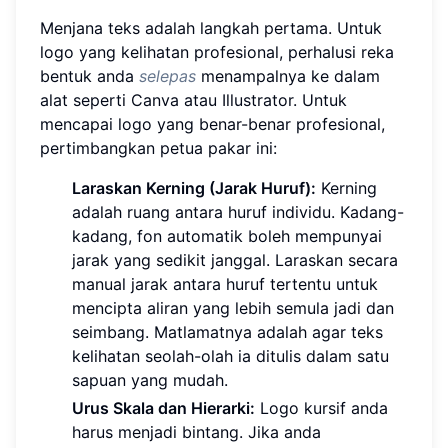
Menjana teks adalah langkah pertama. Untuk
logo yang kelihatan profesional, perhalusi reka
bentuk anda
selepas
menampalnya ke dalam
alat seperti Canva atau Illustrator. Untuk
mencapai logo yang benar-benar profesional,
pertimbangkan petua pakar ini:
Laraskan Kerning (Jarak Huruf):
Kerning
adalah ruang antara huruf individu. Kadang-
kadang, fon automatik boleh mempunyai
jarak yang sedikit janggal. Laraskan secara
manual jarak antara huruf tertentu untuk
mencipta aliran yang lebih semula jadi dan
seimbang. Matlamatnya adalah agar teks
kelihatan seolah-olah ia ditulis dalam satu
sapuan yang mudah.
Urus Skala dan Hierarki:
Logo kursif anda
harus menjadi bintang. Jika anda