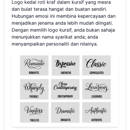
Logo kedai roti kraf dalam kursif yang mesra
dan bulat terasa hangat dan buatan sendiri.
Hubungan emosi ini membina kepercayaan dan
menjadikan jenama anda lebih mudah diingati.
Dengan memilih logo kursif, anda bukan sahaja
menunjukkan nama syarikat anda; anda
menyampaikan personaliti dan nilainya.