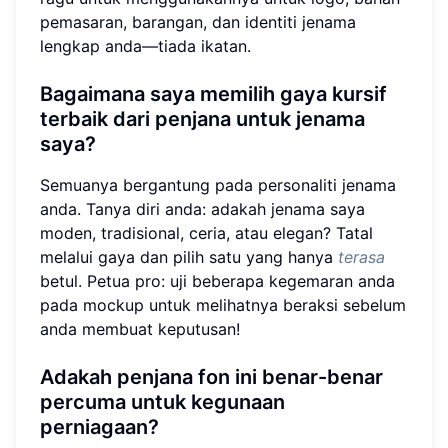
pemasaran, barangan, dan identiti jenama
lengkap anda—tiada ikatan.
Bagaimana saya memilih gaya kursif
terbaik dari penjana untuk jenama
saya?
Semuanya bergantung pada personaliti jenama
anda. Tanya diri anda: adakah jenama saya
moden, tradisional, ceria, atau elegan? Tatal
melalui gaya dan pilih satu yang hanya
terasa
betul. Petua pro: uji beberapa kegemaran anda
pada mockup untuk melihatnya beraksi sebelum
anda membuat keputusan!
Adakah penjana fon ini benar-benar
percuma untuk kegunaan
perniagaan?