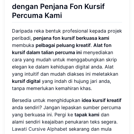
dengan Penjana Fon Kursif
Percuma Kami
Daripada reka bentuk profesional kepada projek
peribadi,
penjana fon kursif berkuasa kami
membuka
pelbagai peluang kreatif
.
Alat fon
kursif dalam talian percuma ini
menyediakan
cara yang mudah untuk menggabungkan skrip
elegan ke dalam kehidupan digital anda. Alat
yang intuitif dan mudah diakses ini meletakkan
kursif digital
yang indah di hujung jari anda,
tanpa memerlukan kemahiran khas.
Bersedia untuk menghidupkan
idea kursif kreatif
anda sendiri? Jangan lepaskan sumber percuma
yang berkuasa ini. Pergi ke
tapak kami
dan
alami sendiri keajaiban penukaran teks segera.
Lawati Cursive Alphabet
sekarang dan mula