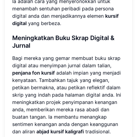
Ia adalah cara yang menyeronokkan untuk
menambah sentuhan peribadi pada persona
digital anda dan menjadikannya elemen
kursif
digital
yang berbeza.
Meningkatkan Buku Skrap Digital &
Jurnal
Bagi mereka yang gemar membuat buku skrap
digital atau menyimpan jurnal dalam talian,
penjana fon kursif
adalah impian yang menjadi
kenyataan. Tambahkan tajuk yang elegan,
petikan bermakna, atau petikan reflektif dalam
skrip yang indah pada halaman digital anda. Ini
meningkatkan projek penyimpanan kenangan
anda, memberikan mereka rasa abadi dan
buatan tangan. Ia membantu menangkap
sentimen kenangan anda dengan keanggunan
dan aliran
abjad kursif kaligrafi
tradisional.