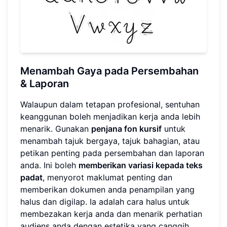
Menambah Gaya pada Persembahan
& Laporan
Walaupun dalam tetapan profesional, sentuhan
keanggunan boleh menjadikan kerja anda lebih
menarik. Gunakan
penjana fon kursif
untuk
menambah tajuk bergaya, tajuk bahagian, atau
petikan penting pada persembahan dan laporan
anda. Ini boleh
memberikan variasi kepada teks
padat
, menyorot maklumat penting dan
memberikan dokumen anda penampilan yang
halus dan digilap. Ia adalah cara halus untuk
membezakan kerja anda dan menarik perhatian
audiens anda dengan estetika yang canggih.