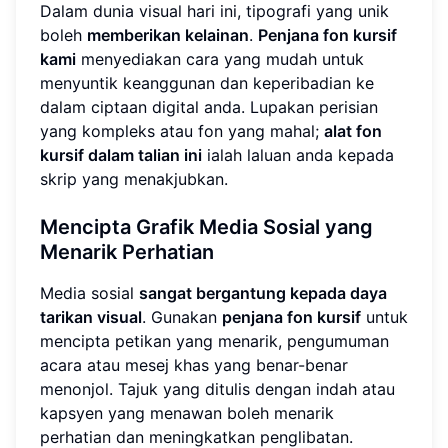
Dalam dunia visual hari ini, tipografi yang unik
boleh
memberikan kelainan
.
Penjana fon kursif
kami
menyediakan cara yang mudah untuk
menyuntik keanggunan dan keperibadian ke
dalam ciptaan digital anda. Lupakan perisian
yang kompleks atau fon yang mahal;
alat fon
kursif dalam talian ini
ialah laluan anda kepada
skrip yang menakjubkan.
Mencipta Grafik Media Sosial yang
Menarik Perhatian
Media sosial
sangat bergantung kepada daya
tarikan visual
. Gunakan
penjana fon kursif
untuk
mencipta petikan yang menarik, pengumuman
acara atau mesej khas yang benar-benar
menonjol. Tajuk yang ditulis dengan indah atau
kapsyen yang menawan boleh menarik
perhatian dan meningkatkan penglibatan.