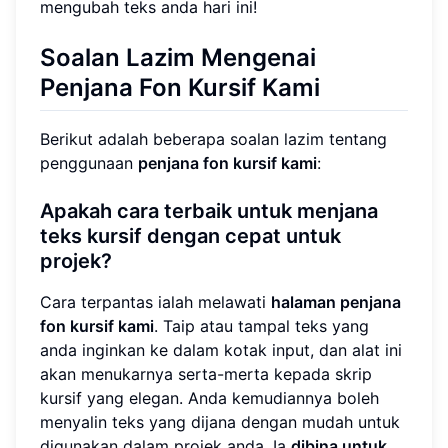
mengubah teks anda hari ini!
Soalan Lazim Mengenai
Penjana Fon Kursif Kami
Berikut adalah beberapa soalan lazim tentang
penggunaan
penjana fon kursif kami
:
Apakah cara terbaik untuk menjana
teks kursif dengan cepat untuk
projek?
Cara terpantas ialah melawati
halaman penjana
fon kursif kami
. Taip atau tampal teks yang
anda inginkan ke dalam kotak input, dan alat ini
akan menukarnya serta-merta kepada skrip
kursif yang elegan. Anda kemudiannya boleh
menyalin teks yang dijana dengan mudah untuk
digunakan dalam projek anda. Ia
dibina untuk