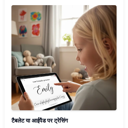
टैबलेट या आईपैड पर ट्रेसिंग