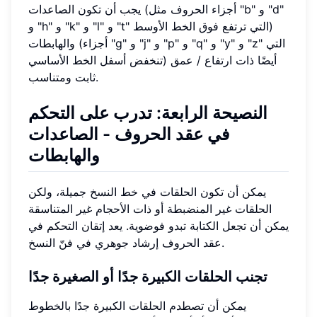
يجب أن تكون الصاعدات (أجزاء الحروف مثل "b" و "d"
و "h" و "k" و "l" و "t" التي ترتفع فوق الخط الأوسط)
والهابطات (أجزاء "g" و "j" و "p" و "q" و "y" و "z" التي
تنخفض أسفل الخط الأساسي) أيضًا ذات ارتفاع / عمق
ثابت ومتناسب.
النصيحة الرابعة: تدرب على التحكم
في عقد الحروف - الصاعدات
والهابطات
يمكن أن تكون الحلقات في خط النسخ جميلة، ولكن
الحلقات غير المنضبطة أو ذات الأحجام غير المتناسقة
يمكن أن تجعل الكتابة تبدو فوضوية. يعد إتقان التحكم في
عقد الحروف إرشاد جوهري في فنّ النسخ.
تجنب الحلقات الكبيرة جدًا أو الصغيرة جدًا
يمكن أن تصطدم الحلقات الكبيرة جدًا بالخطوط