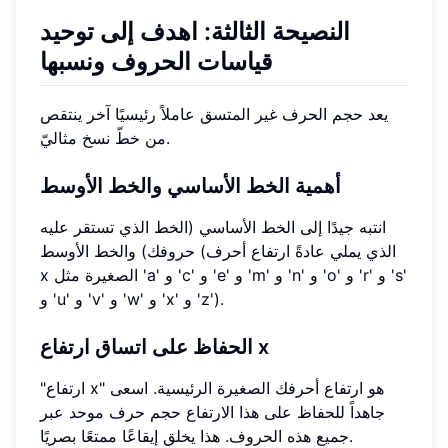
النصيحة الثالثة: اهدف إلى توحيد
قياسات الحروف ونسبها
يعد حجم الحرف غير المتسق عاملاً رئيسيًا آخر ينتقص
من خطّ نسخ مثاليّ.
أهمية الخط الأساسي والخط الأوسط
انتبه جيدًا إلى الخط الأساسي (الخط الذي تستقر عليه
حروفك) والخط الأوسط (الذي يملي عادةً ارتفاع أحرف
x الصغيرة مثل 'a' و 'c' و 'e' و 'm' و 'n' و 'o' و 'r' و 's'
و 'u' و 'v' و 'w' و 'x' و 'z').
الحفاظ على اتساق ارتفاع x
"ارتفاع x" هو ارتفاع أحرفك الصغيرة الرئيسية. اسعى
جاهداً للحفاظ على هذا الارتفاع حجم حرف موحد عبر
جميع هذه الحروف. هذا يخلق إيقاعًا ممتعًا بصريًا.