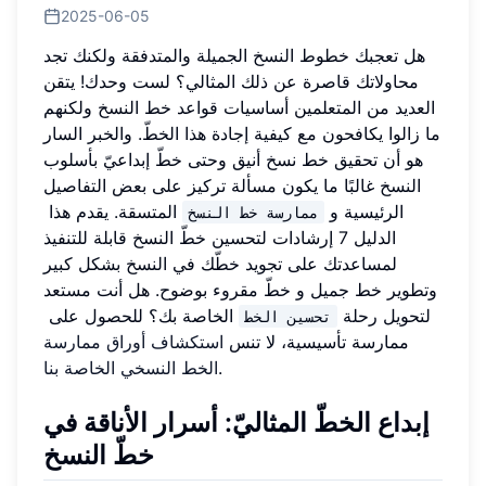
2025-06-05
هل تعجبك خطوط النسخ الجميلة والمتدفقة ولكنك تجد
محاولاتك قاصرة عن ذلك المثالي؟ لست وحدك! يتقن
العديد من المتعلمين أساسيات قواعد خط النسخ ولكنهم
ما زالوا يكافحون مع كيفية إجادة هذا الخطّ. والخبر السار
هو أن تحقيق خط نسخ أنيق وحتى خطّ إبداعيّ بأسلوب
النسخ غالبًا ما يكون مسألة تركيز على بعض التفاصيل
الرئيسية و
المتسقة. يقدم هذا
ممارسة خط النسخ
الدليل 7 إرشادات لتحسين خطّ النسخ قابلة للتنفيذ
لمساعدتك على تجويد خطّك في النسخ بشكل كبير
وتطوير خط جميل و خطّ مقروء بوضوح. هل أنت مستعد
لتحويل رحلة
الخاصة بك؟ للحصول على
تحسين الخط
ممارسة تأسيسية، لا تنس
استكشاف أوراق ممارسة
.
الخط النسخي الخاصة بنا
إبداع الخطّ المثاليّ: أسرار الأناقة في
خطّ النسخ