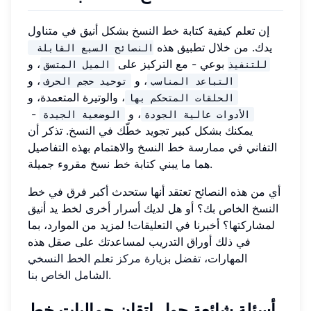
إن تعلم كيفية كتابة خط النسخ بشكل أنيق في متناول
يدك. من خلال تطبيق هذه
النصائح السبع القابلة 
بوعي - مع التركيز على
، و
للتنفيذ
الميل المتسق
، و
، و
التباعد المناسب
توحيد حجم الحرف
، والوتيرة المتعمدة، و
الحلقات المتحكم بها
، و
-
الأدوات عالية الجودة
الوضعية الجيدة
يمكنك بشكل كبير تجويد خطّك في النسخ. تذكر أن
التفاني في ممارسة خط النسخ والاهتمام بهذه التفاصيل
هما ما يبني كتابة خط نسخ مقروء جميلة.
أي من هذه النصائح تعتقد أنها ستحدث أكبر فرق في خط
النسخ الخاص بك؟ أو هل لديك أسرار أخرى لخط يد أنيق
لمشاركتها؟ أخبرنا في التعليقات! لمزيد من الموارد، بما
في ذلك أوراق التدريب لمساعدتك على صقل هذه
المهارات،
تفضل بزيارة مركز تعلم الخط النسخي
.
الشامل الخاص بنا
أسئلة شائعة حول إتقان جماليات خط