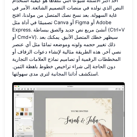
أحد أكثر الأسئلة شيوعًا التي نتلقاها هو كيفية استخدام
النص الذي نولده في منصات التصميم الشائعة. الأمر في
غاية السهولة. بعد نسخ نصك المتصل من مولدنا، افتح
تصميمًا في أداة مثل Canva أو Figma أو Adobe
Express. أنشئ مربع نص جديد والصق ببساطة (Ctrl+V
أو Cmd+V). سيظهر خطك المتصل الأنيق. يمكنك بعد
ذلك تغيير حجمه ولونه وموضعه تمامًا مثل أي عنصر
نصي آخر. هذه الطريقة مثالية لإنشاء دعوات الزفاف أو
المخططات الرقمية أو تصاميم نماذج العلامات التجارية
دون الحاجة إلى شراء تراخيص خطوط باهظة الثمن.
لترى مدى سهولتها.
استكشف
أداتنا المجانية