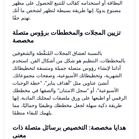
البطاقة أو استخدامه كقالب للتتبع للحصول على مظهر
مصنوع يدويًا. إنها طريقة بسيطة لتظهر لشخص ما أنك
تهتم حقًا.
تزيين المجلات والمخططات برؤوس متصلة
مخصصة
بالنسبة لعشاق المجلات المُنقَّطة والشغوفين
بالمخططات، التنظيم هو شكل من أشكال الفن. استخدم
أداتنا لإنشاء رؤوس متصلة جميلة ومتسقة لتخطيطاتك
الشهرية، وتخطيطاتك الأسبوعية، وصفحات مجموعاتك.
أنشئ عناوين مثل "أهداف يناير"، "خطة الوجبات
الأسبوعية"، أو "سجل الامتنان" والصقها في مخططك
الرقمي أو اطبعها على ورق ملصقات لمجلتك المادية. إنها
طريقة ذكية سهلة لجعل مخططك وظيفيًا وجماليًا، مما
يلهمك للبقاء منظمًا.
هدايا مخصصة: التخصيص برسائل متصلة ذات
معنى