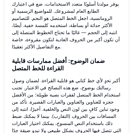
يوفر مولدنا أسلوبًا متعدد الاستخدامات، ضع في اعتبارك
الطابع العام لمشروعك. للمواضيع الرسمية أو
الرومانسية، اجعل الخط المتصل هو النجم. للتصاميم
الأكثر حداثة أو بساطة، استخدمه كلمسة خفية. أيضًا،
انتبه إلى الحجم — غالبًا ما تحتاج الخطوط المتصلة إلى
أن تكون أكبر من الحروف العادية لتكون مقروءة، خاصة
مع التفاصيل الأكثر تعقيدًا.
ضمان الوضوح: أفضل ممارسات قابلية
القراءة للخط المتصل
أكبر تحدٍ لأي خط كتابي هو قابلية القراءة. لضمان وصول
رسالتك بوضوح، ضع هذه النصائح في الاعتبار. تجنب
استخدام الخط المتصل لفقرات نصية طويلة؛ من الأفضل
حجزه للعناوين والعناوين والعبارات القصيرة. تأكد من
وجود تباين كافٍ بين لون النص والخلفية. أخيرًا، انتبه إلى
المسافات بين الحروف (التقارب). بينما لا يمكنك ضبط
ذلك باستخدام النص المنسوخ، يمكنك اختيار العبارات
التي تتصل فيها الحروف بشكل طبيعي ولا تبدو ضيقة جدًا